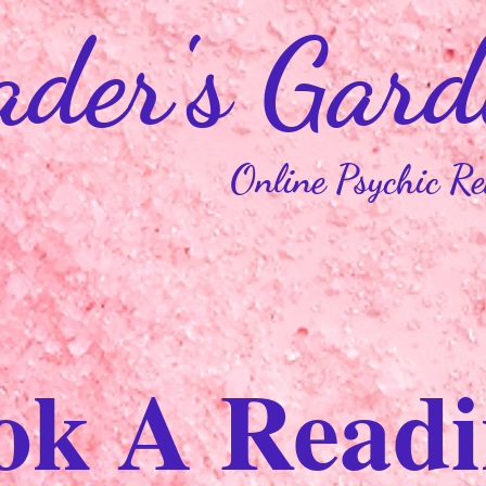
ader's Gard
Online Psychic R
ok A Read