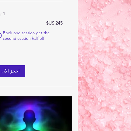
1 س
245
دولار
أمريكي
Book one session get the
second session half off
احجز الآن