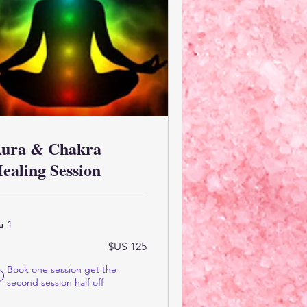
ura & Chakra
ealing Session
1 س
125
دولار
أمريكي
Book one session get the
second session half off