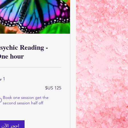
sychic Reading -
ne hour
1 س
125
دولار
أمريكي
Book one session get the
second session half off
احجز الآن