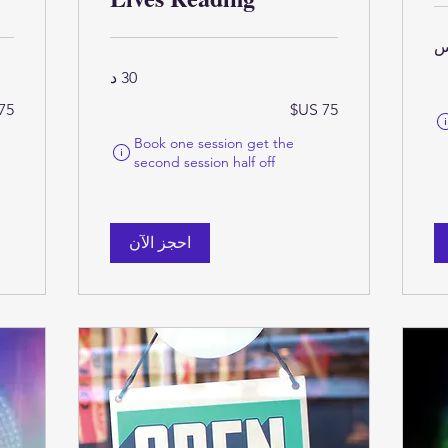
30 د
75
75
تُحسب أهلية الطلب وسعره النهائي عند إتمام عملية الشراء
دولار
دولا
أمريكي
أمر
Book one session get the
تُحسب أهلية الطلب وسعره ا
second session half off
احجز الآن