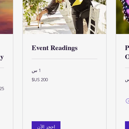
Event Readings
P
ry
O
1 س
200
دولار
أمريكي
125
دولا
أمر
تُحسب أهلية الطلب وسعره النهائي عند إتمام عملية الشراء
احجز الآن