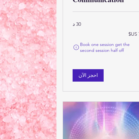
30 د
ر
يكي
لنهائي عند إتمام عملية الشراء
Book one session get the
تُحسب أهلية الطلب وسعره النهائي عند إتمام عملية الشرا
second session half off
احجز الآن