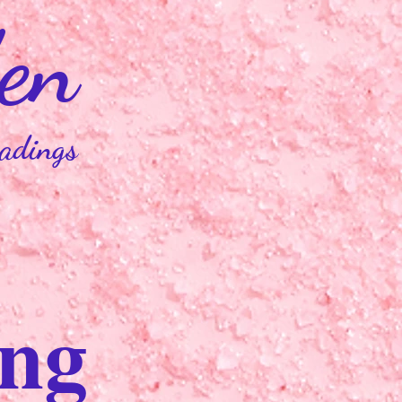
en
eadings
ing