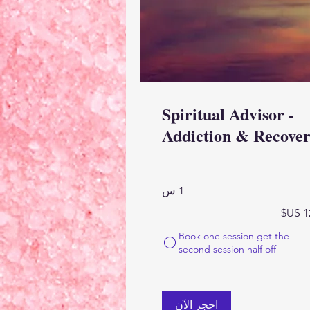
Spiritual Advisor -
Addiction & Recove
1 س
ر
يكي
Book one session get the
تُحسب أهلية الطلب وسعره النهائي عند إتمام عملية الشرا
second session half off
احجز الآن