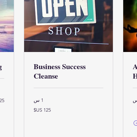
g
Business Success
A
Cleanse
H
125
1 س
دولا
أمر
125
دولار
أمريكي
تُحسب أهلية الطلب وسعره النهائي عند إتمام عملية الشراء