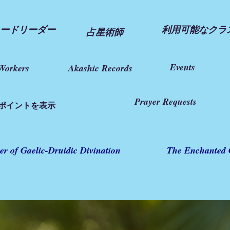
ードリーダー
利用可能なクラ
占星術師
Events
Workers
Akashic Records
Prayer Requests
ポイントを表示
er of Gaelic-Druidic Divination
The Enchanted 