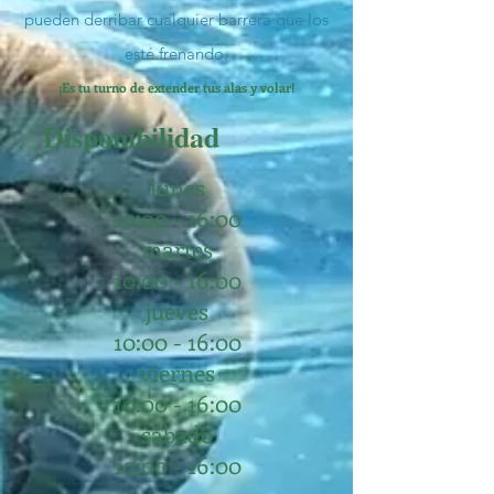
pueden derribar cualquier barrera que los
esté frenando.
¡Es tu turno de extender tus alas y volar!
Disponibilidad
lunes
10:00 - 16:00
martes
10:00 - 16:00
jueves
10:00 - 16:00
viernes
10:00 - 16:00
sábado
10:00 - 16:00