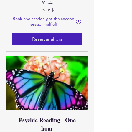
30 min
75
75 US$
dólares
estadounidenses
Book one session get the second
El precio final y, si corresponde, el
session half off
Reservar ahora
Psychic Reading - One
hour