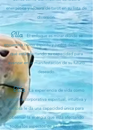
energética y lectora de tarot en su lista de
diversión.
Ella
El enfoque es mirar dónde se
encuentra como espíritu y juntos determinar
qué está afectando su capacidad para
avanzar en la manifestación de su futuro
deseado.
Ella
La experiencia de vida como
ejecutiva corporativa espiritual, intuitiva y
exitosa le da una capacidad única para
observar la energía que está afectando
todos los aspectos de su vida, y juntos