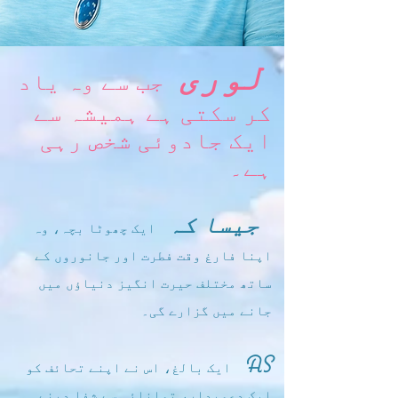
لوری
جب سے وہ یاد
کر سکتی ہے ہمیشہ سے
ایک جادوئی شخص رہی
ہے۔
جیسا کہ
ایک چھوٹا بچہ، وہ
اپنا فارغ وقت فطرت اور جانوروں کے
ساتھ مختلف حیرت انگیز دنیاؤں میں
جانے میں گزارے گی۔
AS
ایک بالغ، اس نے اپنے تحائف کو
ایک دعویدار، توانائی سے شفا دینے