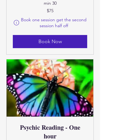
30 min
75
$75
امریکی
ڈالر
 checkout.
Book one session get the second
session half off
Book Now
Psychic Reading - One
hour