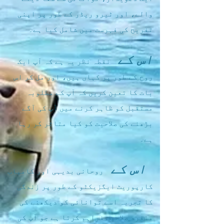
والے، اور ٹیرو ریڈر کے طور پر اپنی
تفریح کی فہرست میں شامل کیا ہے۔
اس کے
نقطہ نظر یہ ہے کہ آپ ایک
روح کے طور پر کہاں ہیں، اور مل کر اس
بات کا تعین کریں کہ آپ کے مطلوبہ
مستقبل کو ظاہر کرنے میں آپ کی آگے
بڑھنے کی صلاحیت کو کیا متاثر کر رہا
ہے۔
اس کے
روحانی بدیہی اور کامیاب
کارپوریٹ ایگزیکٹو کے طور پر زندگی
کا تجربہ اسے توانائی کو دیکھنے کی
منفرد صلاحیت فراہم کرتا ہے جو آپ کی