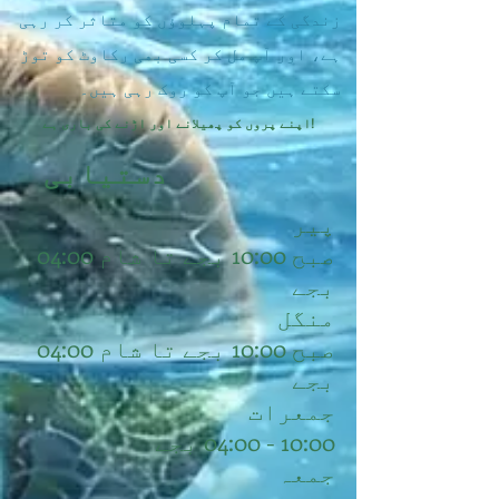
زندگی کے تمام پہلوؤں کو متاثر کر رہی
ہے، اور آپ مل کر کسی بھی رکاوٹ کو توڑ
سکتے ہیں جو آپ کو روک رہی ہیں۔
اپنے پروں کو پھیلانے اور اڑنے کی باری ہے!
دستیابی
پیر
صبح 10:00 بجے تا شام 04:00
بجے
منگل
صبح 10:00 بجے تا شام 04:00
بجے
جمعرات
10:00 - 04:00 بجے
جمعہ