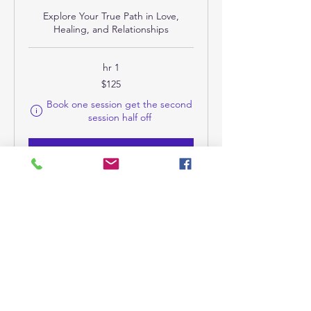
Explore Your True Path in Love,
Healing, and Relationships
1 hr
125
$125
امریکی
ڈالر
 checkout.
Book one session get the second
session half off
Book Now