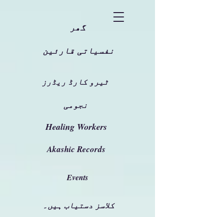
گھر
نفسیاتی قارئین
ٹیرو کارڈ ریڈرز
نجومی
Healing Workers
Akashic Records
Events
کلاسز دستیاب ہیں۔