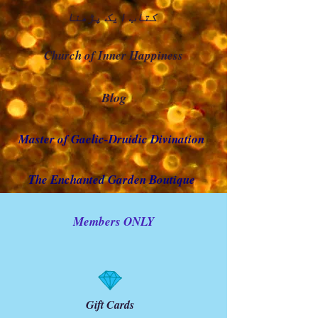
کتاب ایک پڑھنا
Church of Inner Happiness
Blog
Master of Gaelic-Druidic Divination
The Enchanted Garden Boutique
Members ONLY
Gift Cards