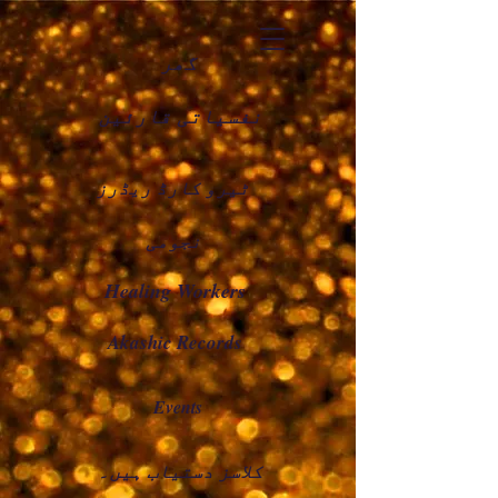
گھر
نفسیاتی قارئین
ٹیرو کارڈ ریڈرز
نجومی
Healing Workers
Akashic Records
Events
کلاسز دستیاب ہیں۔