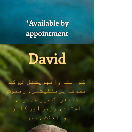
*Available by
appointment
David
کوانٹم وائبریشنل ٹچ کے
مصدقہ پریکٹیشنر، ریموٹ
کلیئرنگ میں مہارت،
استاد، وزیر اور کلیر
وائینٹ ہیلر