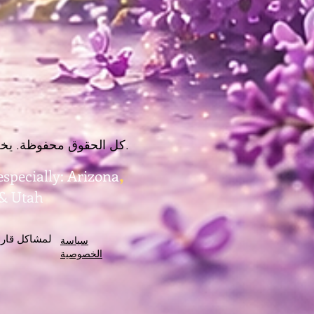
© 2021 ReadersGarden.org، LLC. كل الحقوق محفوظة. يخضع استخدام هذا الموقع لشروط استخدام معينة.
,
especially:
Arizona
 & Utah
لمشاكل قارئ الشاشة مع هذا الموقع ، يرجى الاتصال (714) 657-6483 أو إرسال رسالة نصية
سياسة
الخصوصية