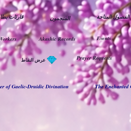
الفصول المتاحة
قارئات بطاق
المنجمون
Events
Workers
Akashic Records
Prayer Requests
عرض النقاط
er of Gaelic-Druidic Divination
The Enchanted 