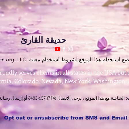
حديقة القارئ
oudly serves clients in all states in the USA but 
ornia, Colorado,
Nevada
, New York, Washington,
Opt out or unsubscribe from SMS and Email