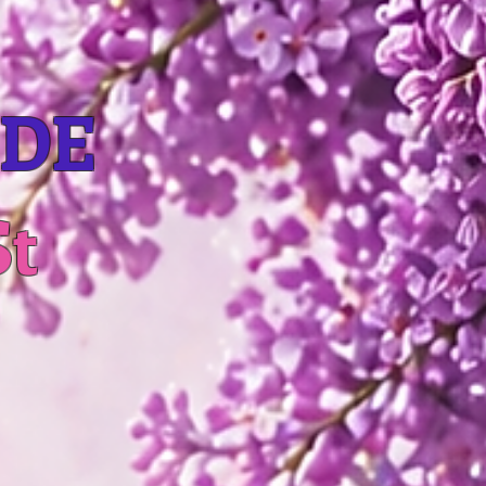
IDE
St